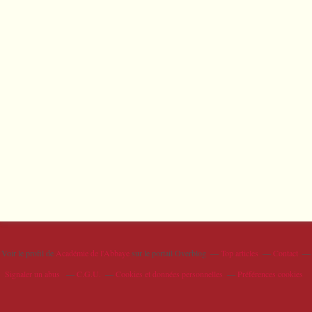
Voir le profil de
Académie de l'Abbaye
sur le portail Overblog
Top articles
Contact
Signaler un abus
C.G.U.
Cookies et données personnelles
Préférences cookies