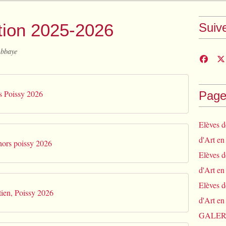
ption 2025-2026
Suiv
Abbaye
s Poissy 2026
Page
Elèves d
d'Art en
hors poissy 2026
Elèves d
d'Art en
Elèves d
tien, Poissy 2026
d'Art en
GALERIE 