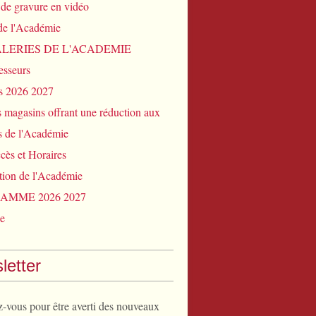
r de gravure en vidéo
de l'Académie
ALERIES DE L'ACADEMIE
esseurs
fs 2026 2027
s magasins offrant une réduction aux
 de l'Académie
cès et Horaires
tion de l'Académie
AMME 2026 2027
e
letter
vous pour être averti des nouveaux