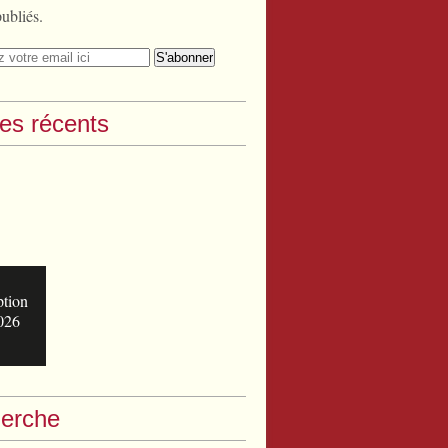
publiés.
les récents
ption
026
erche