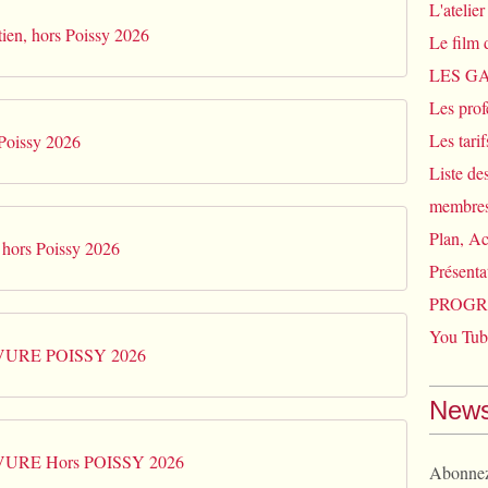
L'atelie
ien, hors Poissy 2026
Le film 
LES G
Les prof
Les tari
 Poissy 2026
Liste de
membres
Plan, Ac
 hors Poissy 2026
Présenta
PROGR
You Tub
VURE POISSY 2026
News
VURE Hors POISSY 2026
Abonnez-