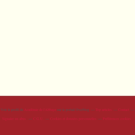
Voir le profil de
Académie de l'Abbaye
sur le portail Overblog
Top articles
Contact
Signaler un abus
C.G.U.
Cookies et données personnelles
Préférences cookies