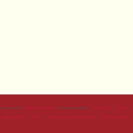
Voir le profil de
Académie de l'Abbaye
sur le portail Overblog
Top articles
Contact
Signaler un abus
C.G.U.
Cookies et données personnelles
Préférences cookies